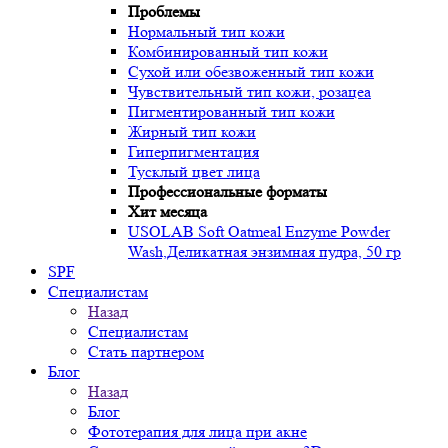
Проблемы
Нормальный тип кожи
Комбинированный тип кожи
Сухой или обезвоженный тип кожи
Чувствительный тип кожи, розацеа
Пигментированный тип кожи
Жирный тип кожи
Гиперпигментация
Тусклый цвет лица
Профессиональные форматы
Хит месяца
USOLAB Soft Oatmeal Enzyme Powder
Wash,Деликатная энзимная пудра, 50 гр
SPF
Специалистам
Назад
Специалистам
Стать партнером
Блог
Назад
Блог
Фототерапия для лица при акне