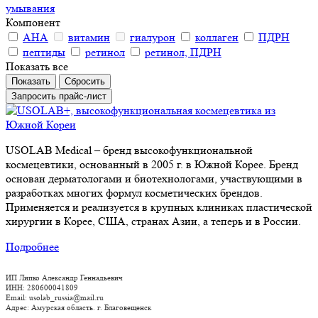
умывания
Компонент
АНА
витамин
гиалурон
коллаген
ПДРН
пептиды
ретинол
ретинол, ПДРН
Показать все
Сбросить
Запросить прайс-лист
USOLAB Medical – бренд высокофункциональной
космецевтики, основанный в 2005 г. в Южной Корее. Бренд
основан дерматологами и биотехнологами, участвующими в
разработках многих формул косметических брендов.
Применяется и реализуется в крупных клиниках пластической
хирургии в Корее, США, странах Азии, а теперь и в России.
Подробнее
ИП Липко Александр Геннадьевич
ИНН: 280600041809
Email: usolab_russia@mail.ru
Адрес: Амурская область. г. Благовещенск