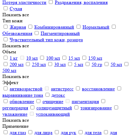
Потеря эластичности
Раздражения, воспаления
Сухая
Показать все
Тип кожи
Жирная
Комбинированный
Нормальный
Обезвоженная
Пигментированый
Чувствительный тип кожи, розацеа
Показать все
Объем
1 кг
10 мл
100 мл
15 мл
150 мл
200 мл
250 мл
30 мл
5 мл
50 гр
50 мл
500 мл
Показать все
Эффект
антивозрастной
антистресс
восстановление
выравнивание тона
детокс
обновление
очищение
пигментация
регенерация
солнцезащитный
тонизирование
увлажнение
успокаивающий
Показать все
Применение
для глаз
для лица
для рук
для тела
для