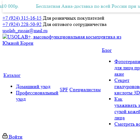
атная Авиа-доставка по всей России при заказе от 10 000р.
Бесплатная Авиа-доставка по всей России при заказе от 1
+7 (924) 315-16-15
Для розничных покупателей
+7 (924) 228-50-92
Для оптового сотрудничества
usolab_russia@mail.ru
Блог
Фототерапи
для лица п
акне
Каталог
Секрет
Домашний уход
гиалуронов
SPF
Специалистам
Профессиональный
кислоты 3D
уход
Как
ухаживать з
сухой коже
лица
Смотреть в
Войти