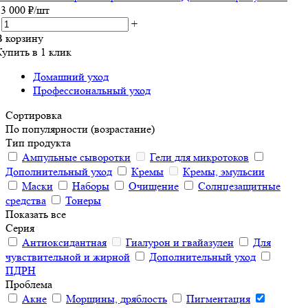
13 000
₽
/шт
+
В корзину
Купить в 1 клик
Домашний уход
Профессиональный уход
Сортировка
По популярности (возрастание)
Тип продукта
Ампульные сыворотки
Гели для микротоков
Дополнительный уход
Кремы
Кремы, эмульсии
Маски
Наборы
Очищение
Солнцезащитные
средства
Тонеры
Показать все
Серия
Антиоксидантная
Гиалурон и гвайазулен
Для
чувствительной и жирной
Дополнительный уход
ПДРН
Проблема
Акне
Морщины, дряблость
Пигментация