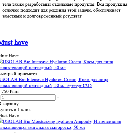
тела также разработаны отдельные продукты. Вся продукция
отлично подходит для решения этой задачи, обеспечивает
заметный и долговременный результат.
Must have
Must Have
Быстрый просмотр
USOLAB Bio Intensive Hyaluron Cream, Крем для лица
увлажняющий пептидный, 50 мл
Артикул: US10
6 750
₽
/шт
+
В корзину
Купить в 1 клик
Must Have