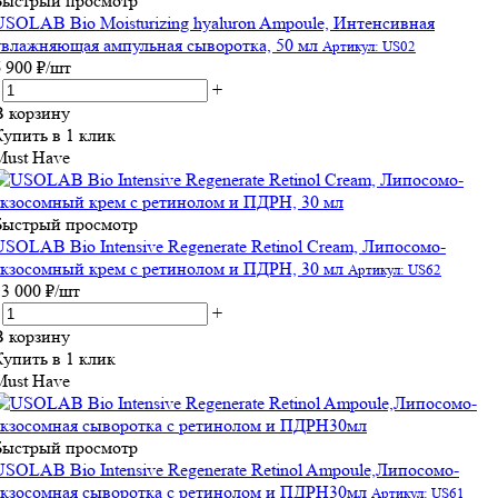
Быстрый просмотр
USOLAB Bio Moisturizing hyaluron Ampoule, Интенсивная
увлажняющая ампульная сыворотка, 50 мл
Артикул: US02
6 900
₽
/шт
+
В корзину
Купить в 1 клик
Must Have
Быстрый просмотр
USOLAB Bio Intensive Regenerate Retinol Cream, Липосомо-
экзосомный крем с ретинолом и ПДРН, 30 мл
Артикул: US62
13 000
₽
/шт
+
В корзину
Купить в 1 клик
Must Have
Быстрый просмотр
USOLAB Bio Intensive Regenerate Retinol Ampoule,Липосомо-
экзосомная сыворотка с ретинолом и ПДРН30мл
Артикул: US61