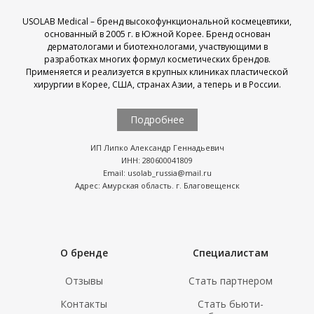
USOLAB Medical – бренд высокофункциональной космецевтики,
основанный в 2005 г. в Южной Корее. Бренд основан
дерматологами и биотехнологами, участвующими в
разработках многих формул косметических брендов.
Применяется и реализуется в крупных клиниках пластической
хирургии в Корее, США, странах Азии, а теперь и в России.
Подробнее
ИП Липко Александр Геннадьевич
ИНН: 280600041809
Email: usolab_russia@mail.ru
Адрес: Амурская область. г. Благовещенск
О бренде
Специалистам
Отзывы
Стать партнером
Контакты
Стать бьюти-