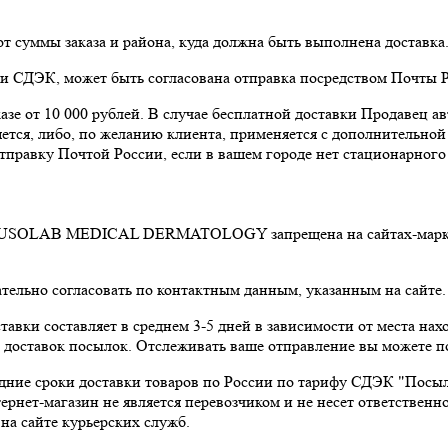
т суммы заказа и района, куда должна быть выполнена доставка
чи СДЭК, может быть согласована отправка посредством Почты Р
казе от 10 000 рублей. В случае бесплатной доставки Продавец 
яется, либо, по желанию клиента, применяется с дополнительной
отправку Почтой России, если в вашем городе нет стационарног
OLAB MEDICAL DERMATOLOGY запрещена на сайтах-маркетпле
тельно согласовать по контактным данным, указанным на сайте.
тавки составляет в среднем 3-5 дней в зависимости от места на
и доставок посылок. Отслеживать ваше отправление вы можете п
роки доставки товаров по России по тарифу СДЭК "Посылка"
рнет-магазин не является перевозчиком и не несет ответственн
 на сайте курьерских служб.