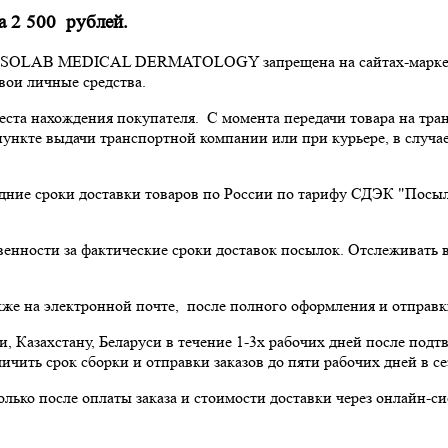
а 2 500 рублей.
LAB MEDICAL DERMATOLOGY запрещена на сайтах-маркетплей
вои личные средства.
 места нахождения покупателя. С момента передачи товара на т
ункте выдачи транспортной компании или при курьере, в случае
роки доставки товаров по России по тарифу СДЭК "Посылка"
твенности за фактические сроки доставок посылок. Отслеживать
кже на электронной почте, после полного оформления и отправк
ии, Казахстану, Беларуси в течение 1-3х рабочих дней после п
личить срок сборки и отправки заказов до пяти рабочих дней в
олько после оплаты заказа и стоимости доставки через онлайн-