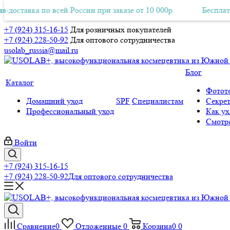
ка по всей России при заказе от 10 000р.
платная Авиа-доставка по всей России при заказе от 10 000р.
Бесплатная Авиа
+7 (924) 315-16-15
Для розничных покупателей
+7 (924) 228-50-92
Для оптового сотрудничества
usolab_russia@mail.ru
Блог
Каталог
Фототе
Домашний уход
SPF
Специалистам
Секрет
Профессиональный уход
Как ух
Смотре
Войти
+7 (924) 315-16-15
+7 (924) 228-50-92
Для оптового сотрудничества
Сравнение
0
Отложенные
0
Корзина
0
0