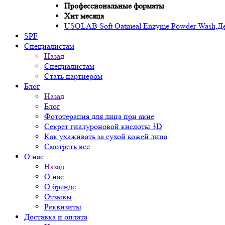
Профессиональные форматы
Хит месяца
USOLAB Soft Oatmeal Enzyme Powder Wash,Дел
SPF
Специалистам
Назад
Специалистам
Стать партнером
Блог
Назад
Блог
Фототерапия для лица при акне
Секрет гиалуроновой кислоты 3D
Как ухаживать за сухой кожей лица
Смотреть все
О нас
Назад
О нас
О бренде
Отзывы
Реквизиты
Доставка и оплата