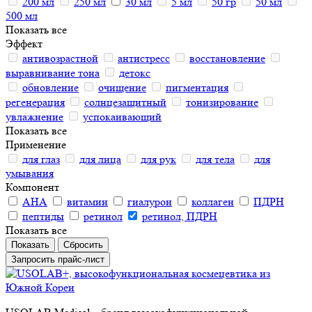
200 мл
250 мл
30 мл
5 мл
50 гр
50 мл
500 мл
Показать все
Эффект
антивозрастной
антистресс
восстановление
выравнивание тона
детокс
обновление
очищение
пигментация
регенерация
солнцезащитный
тонизирование
увлажнение
успокаивающий
Показать все
Применение
для глаз
для лица
для рук
для тела
для
умывания
Компонент
АНА
витамин
гиалурон
коллаген
ПДРН
пептиды
ретинол
ретинол, ПДРН
Показать все
Сбросить
Запросить прайс-лист