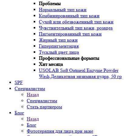
Проблемы
Нормальный тип кожи
Комбинированный тип кожи
Сухой или обезвоженный тип кожи
Чувствительный тип кожи, розацеа
Пигментированный тип кожи
Жирный тип кожи
Гиперпигментация
Тусклый цвет лица
Профессиональные форматы
Хит месяца
USOLAB Soft Oatmeal Enzyme Powder
Wash,Деликатная энзимная пудра, 50 гр
SPF
Специалистам
Назад
Специалистам
Стать партнером
Блог
Назад
Блог
Фототерапия для лица при акне