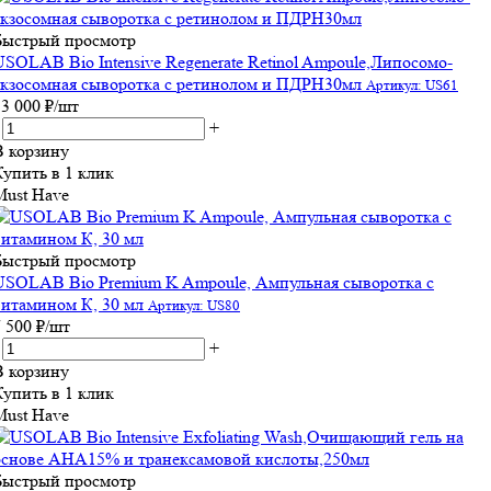
Быстрый просмотр
USOLAB Bio Intensive Regenerate Retinol Ampoule,Липосомо-
экзосомная сыворотка с ретинолом и ПДРН30мл
Артикул: US61
13 000
₽
/шт
+
В корзину
Купить в 1 клик
Must Have
Быстрый просмотр
USOLAB Bio Premium K Ampoule, Ампульная сыворотка с
витамином К, 30 мл
Артикул: US80
7 500
₽
/шт
+
В корзину
Купить в 1 клик
Must Have
Быстрый просмотр