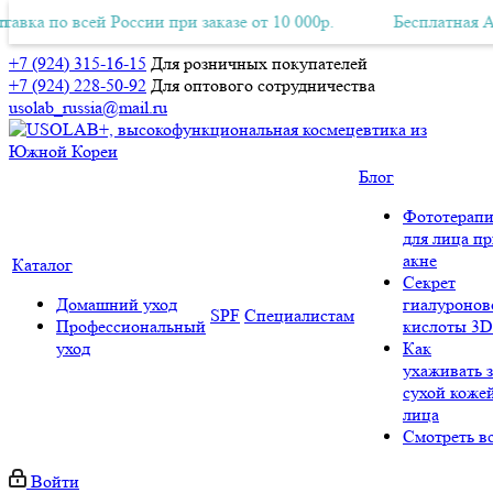
 всей России при заказе от 10 000р.
платная Авиа-доставка по всей России при заказе от 10 000р.
Бесплатная Авиа-дост
+7 (924) 315-16-15
Для розничных покупателей
+7 (924) 228-50-92
Для оптового сотрудничества
usolab_russia@mail.ru
Блог
Фототерапи
для лица п
акне
Каталог
Секрет
Домашний уход
гиалуронов
SPF
Специалистам
Профессиональный
кислоты 3D
уход
Как
ухаживать з
сухой коже
лица
Смотреть в
Войти