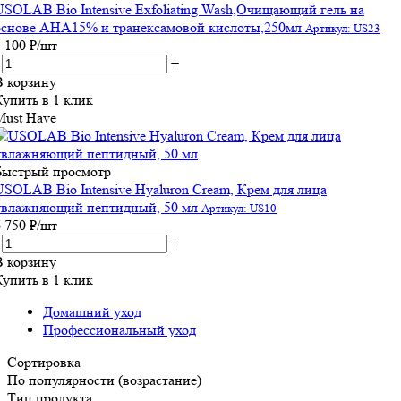
USOLAB Bio Intensive Exfoliating Wash,Очищающий гель на
основе АНА15% и транексамовой кислоты,250мл
Артикул: US23
5 100
₽
/шт
+
В корзину
Купить в 1 клик
Must Have
Быстрый просмотр
USOLAB Bio Intensive Hyaluron Cream, Крем для лица
увлажняющий пептидный, 50 мл
Артикул: US10
6 750
₽
/шт
+
В корзину
Купить в 1 клик
Домашний уход
Профессиональный уход
Сортировка
По популярности (возрастание)
Тип продукта