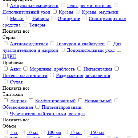
Ампульные сыворотки
Гели для микротоков
Дополнительный уход
Кремы
Кремы, эмульсии
Маски
Наборы
Очищение
Солнцезащитные
средства
Тонеры
Показать все
Серия
Антиоксидантная
Гиалурон и гвайазулен
Для
чувствительной и жирной
Дополнительный уход
ПДРН
Проблема
Акне
Морщины, дряблость
Пигментация
Потеря эластичности
Раздражения, воспаления
Сухая
Показать все
Тип кожи
Жирная
Комбинированный
Нормальный
Обезвоженная
Пигментированый
Чувствительный тип кожи, розацеа
Показать все
Объем
1 кг
10 мл
100 мл
15 мл
150 мл