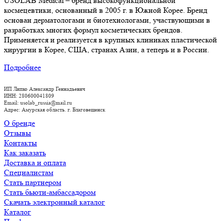
USOLAB Medical – бренд высокофункциональной
космецевтики, основанный в 2005 г. в Южной Корее. Бренд
основан дерматологами и биотехнологами, участвующими в
разработках многих формул косметических брендов.
Применяется и реализуется в крупных клиниках пластической
хирургии в Корее, США, странах Азии, а теперь и в России.
Подробнее
ИП Липко Александр Геннадьевич
ИНН: 280600041809
Email: usolab_russia@mail.ru
Адрес: Амурская область. г. Благовещенск
О бренде
Отзывы
Контакты
Как заказать
Доставка и оплата
Специалистам
Стать партнером
Стать бьюти-амбассадором
Скачать электронный каталог
Каталог