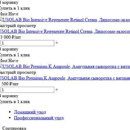
В корзину
Купить в 1 клик
Must Have
Быстрый просмотр
USOLAB Bio Intensive Regenerate Retinol Cream, Липосомо-экзо
13 000
₽
/шт
+
В корзину
Купить в 1 клик
Must Have
Быстрый просмотр
USOLAB Bio Premium K Ampoule, Ампульная сыворотка с витами
7 500
₽
/шт
+
В корзину
Купить в 1 клик
Домашний уход
Профессиональный уход
Сортировка