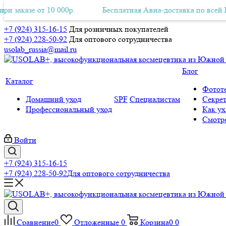
е от 10 000р.
латная Авиа-доставка по всей России при заказе от 10 000р.
Бесплатная Авиа-доставка по всей России пр
+7 (924) 315-16-15
Для розничных покупателей
+7 (924) 228-50-92
Для оптового сотрудничества
usolab_russia@mail.ru
Блог
Каталог
Фототе
Домашний уход
SPF
Специалистам
Секрет
Профессиональный уход
Как ух
Смотре
Войти
+7 (924) 315-16-15
+7 (924) 228-50-92
Для оптового сотрудничества
Сравнение
0
Отложенные
0
Корзина
0
0