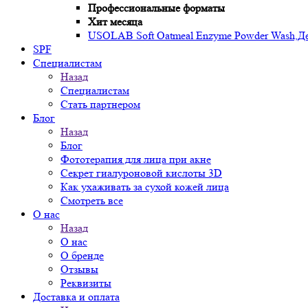
Профессиональные форматы
Хит месяца
USOLAB Soft Oatmeal Enzyme Powder Wash,Дел
SPF
Специалистам
Назад
Специалистам
Стать партнером
Блог
Назад
Блог
Фототерапия для лица при акне
Секрет гиалуроновой кислоты 3D
Как ухаживать за сухой кожей лица
Смотреть все
О нас
Назад
О нас
О бренде
Отзывы
Реквизиты
Доставка и оплата