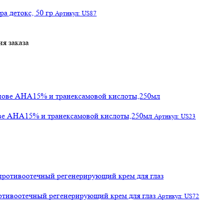
а детокс, 50 гр
Артикул: US87
я заказа
ове АНА15% и транексамовой кислоты,250мл
Артикул: US23
отивоотечный регенерирующий крем для глаз
Артикул: US72