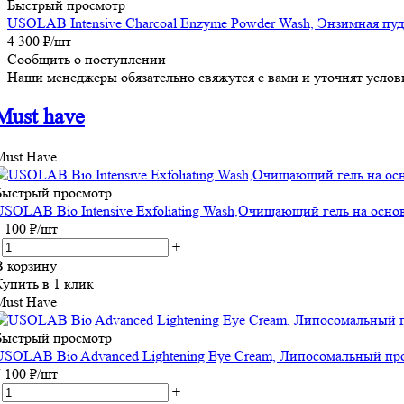
Быстрый просмотр
USOLAB Intensive Charcoal Enzyme Powder Wash, Энзимная пудр
4 300
₽
/шт
Сообщить о поступлении
Наши менеджеры обязательно свяжутся с вами и уточнят услови
Must have
Must Have
Быстрый просмотр
USOLAB Bio Intensive Exfoliating Wash,Очищающий гель на осн
5 100
₽
/шт
+
В корзину
Купить в 1 клик
Must Have
Быстрый просмотр
USOLAB Bio Advanced Lightening Eye Cream, Липосомальный пр
7 100
₽
/шт
+