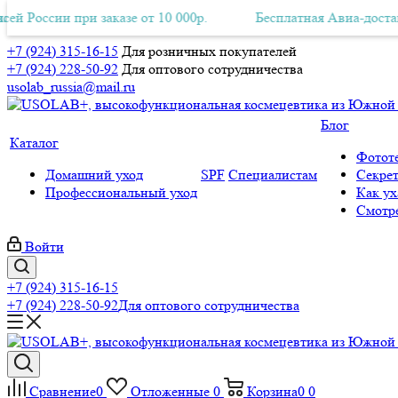
ии при заказе от 10 000р.
латная Авиа-доставка по всей России при заказе от 10 000р.
Бесплатная Авиа-доставка по вс
+7 (924) 315-16-15
Для розничных покупателей
+7 (924) 228-50-92
Для оптового сотрудничества
usolab_russia@mail.ru
Блог
Каталог
Фототе
Домашний уход
SPF
Специалистам
Секрет
Профессиональный уход
Как ух
Смотре
Войти
+7 (924) 315-16-15
+7 (924) 228-50-92
Для оптового сотрудничества
Сравнение
0
Отложенные
0
Корзина
0
0