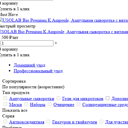
В корзину
Купить в 1 клик
Must Have
Быстрый просмотр
USOLAB Bio Premium K Ampoule, Ампульная сыворотка с витами
7 500
₽
/шт
+
В корзину
Купить в 1 клик
Домашний уход
Профессиональный уход
Сортировка
По популярности (возрастание)
Тип продукта
Ампульные сыворотки
Гели для микротоков
Дополни
Маски
Наборы
Очищение
Солнцезащитные средс
Показать все
Серия
Антиоксидантная
Гиалурон и гвайазулен
Для чувств
Проблема