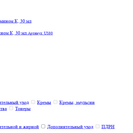
ном К, 30 мл
Артикул: US80
тельный уход
Кремы
Кремы, эмульсии
тва
Тонеры
ительной и жирной
Дополнительный уход
ПДРН