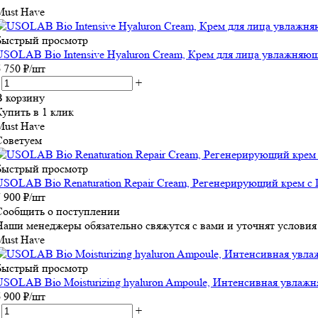
Must Have
Быстрый просмотр
USOLAB Bio Intensive Hyaluron Cream, Крем для лица увлажняю
6 750
₽
/шт
+
В корзину
Купить в 1 клик
Must Have
Советуем
Быстрый просмотр
USOLAB Bio Renaturation Repair Cream, Регенерирующий крем с
7 900
₽
/шт
Сообщить о поступлении
Наши менеджеры обязательно свяжутся с вами и уточнят условия 
Must Have
Быстрый просмотр
USOLAB Bio Moisturizing hyaluron Ampoule, Интенсивная увлажн
6 900
₽
/шт
+