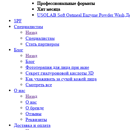
Профессиональные форматы
Хит месяца
USOLAB Soft Oatmeal Enzyme Powder Wash,Дел
SPF
Специалистам
Назад
Специалистам
Стать партнером
Блог
Назад
Блог
Фототерапия для лица при акне
Секрет гиалуроновой кислоты 3D
Как ухаживать за сухой кожей лица
Смотреть все
О нас
Назад
О нас
О бренде
Отзывы
Реквизиты
Доставка и оплата