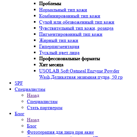
Проблемы
Нормальный тип кожи
Комбинированный тип кожи
Сухой или обезвоженный тип кожи
Чувствительный тип кожи, розацеа
Пигментированный тип кожи
Жирный тип кожи
Гиперпигментация
Тусклый цвет лица
Профессиональные форматы
Хит месяца
USOLAB Soft Oatmeal Enzyme Powder
Wash,Деликатная энзимная пудра, 50 гр
SPF
Специалистам
Назад
Специалистам
Стать партнером
Блог
Назад
Блог
Фототерапия для лица при акне