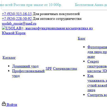
 России при заказе от 10 000р.
латная Авиа-доставка по всей России при заказе от 10 000р.
Бесплатная Авиа-доставка 
+7 (924) 315-16-15
Для розничных покупателей
+7 (924) 228-50-92
Для оптового сотрудничества
usolab_russia@mail.ru
Блог
Фототерапи
для лица п
акне
Каталог
Секрет
Домашний уход
гиалуронов
SPF
Специалистам
Профессиональный
кислоты 3D
уход
Как
ухаживать з
сухой коже
лица
Смотреть в
Войти