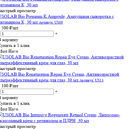
Быстрый просмотр
USOLAB Bio Premium K Ampoule, Ампульная сыворотка с
витамином К, 30 мл
Артикул: US80
7 500
₽
/шт
+
В корзину
Купить в 1 клик
Must Have
Быстрый просмотр
USOLAB Bio Renaturation Repair Eye Cream, Антивозрастной
ультраэффективный крем для глаз, 30 мл
Артикул: US13
7 100
₽
/шт
+
В корзину
Купить в 1 клик
Must Have
Быстрый просмотр