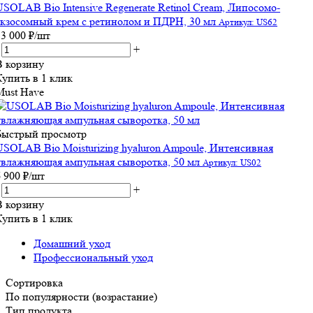
USOLAB Bio Intensive Regenerate Retinol Cream, Липосомо-
экзосомный крем с ретинолом и ПДРН, 30 мл
Артикул: US62
13 000
₽
/шт
+
В корзину
Купить в 1 клик
Must Have
Быстрый просмотр
USOLAB Bio Moisturizing hyaluron Ampoule, Интенсивная
увлажняющая ампульная сыворотка, 50 мл
Артикул: US02
6 900
₽
/шт
+
В корзину
Купить в 1 клик
Домашний уход
Профессиональный уход
Сортировка
По популярности (возрастание)
Тип продукта