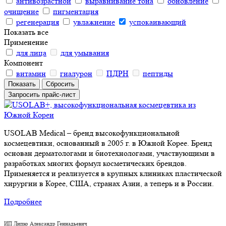
антивозрастной
выравнивание тона
обновление
очищение
пигментация
регенерация
увлажнение
успокаивающий
Показать все
Применение
для лица
для умывания
Компонент
витамин
гиалурон
ПДРН
пептиды
Сбросить
Запросить прайс-лист
USOLAB Medical – бренд высокофункциональной
космецевтики, основанный в 2005 г. в Южной Корее. Бренд
основан дерматологами и биотехнологами, участвующими в
разработках многих формул косметических брендов.
Применяется и реализуется в крупных клиниках пластической
хирургии в Корее, США, странах Азии, а теперь и в России.
Подробнее
ИП Липко Александр Геннадьевич