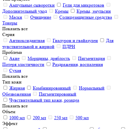
Ампульные сыворотки
Гели для микротоков
Дополнительный уход
Кремы
Кремы, эмульсии
Маски
Очищение
Солнцезащитные средства
Тонеры
Показать все
Серия
Антиоксидантная
Гиалурон и гвайазулен
Для
чувствительной и жирной
ПДРН
Проблема
Акне
Морщины, дряблость
Пигментация
Потеря эластичности
Раздражения, воспаления
Сухая
Показать все
Тип кожи
Жирная
Комбинированный
Нормальный
Обезвоженная
Пигментированый
Чувствительный тип кожи, розацеа
Показать все
Объем
1000 мл
200 мл
250 мл
500 мл
Эффект