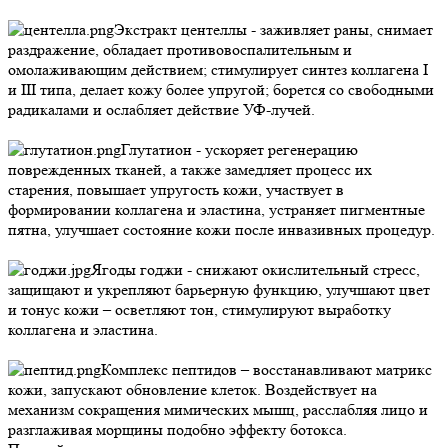
Экстракт центеллы - заживляет раны, снимает
раздражение, обладает противовоспалительным и
омолаживающим действием; стимулирует синтез коллагена I
и III типа, делает кожу более упругой; борется со свободными
радикалами и ослабляет действие УФ-лучей.
Глутатион - ускоряет регенерацию
поврежденных тканей, а также замедляет процесс их
старения, повышает упругость кожи, участвует в
формировании коллагена и эластина, устраняет пигментные
пятна, улучшает состояние кожи после инвазивных процедур.
Ягоды годжи - снижают окислительный стресс,
защищают и укрепляют барьерную функцию, улучшают цвет
и тонус кожи – осветляют тон, стимулируют выработку
коллагена и эластина.
Комплекс пептидов – восстанавливают матрикс
кожи, запускают обновление клеток. Воздействует на
механизм сокращения мимических мышц, расслабляя лицо и
разглаживая морщины подобно эффекту ботокса.