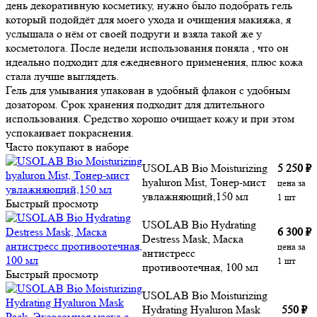
день декоративную косметику, нужно было подобрать гель
который подойдёт для моего ухода и очищения макияжа, я
услышала о нём от своей подруги и взяла такой же у
косметолога. После недели использования поняла , что он
идеально подходит для ежедневного применения, плюс кожа
стала лучше выглядеть.
Гель для умывания упакован в удобный флакон с удобным
дозатором. Срок хранения подходит для длительного
использования. Средство хорошо очищает кожу и при этом
успокаивает покраснения.
Часто покупают в наборе
USOLAB Bio Moisturizing
5 250
₽
hyaluron Mist, Тонер-мист
цена за
увлажняющий,150 мл
1 шт
Быстрый просмотр
USOLAB Bio Hydrating
6 300
₽
Destress Mask, Маска
цена за
антистресс
1 шт
противоотечная, 100 мл
Быстрый просмотр
USOLAB Bio Moisturizing
Hydrating Hyaluron Mask
550
₽