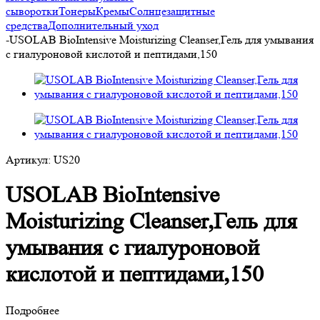
сыворотки
Тонеры
Кремы
Солнцезащитные
средства
Дополнительный уход
-
USOLAB BioIntensive Moisturizing Cleanser,Гель для умывания
с гиалуроновой кислотой и пептидами,150
Артикул:
US20
USOLAB BioIntensive
Moisturizing Cleanser,Гель для
умывания с гиалуроновой
кислотой и пептидами,150
Подробнее