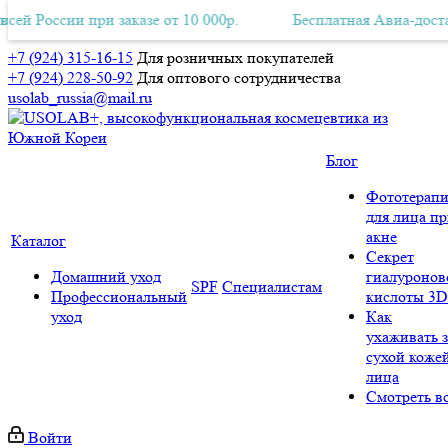
ии при заказе от 10 000р.
латная Авиа-доставка по всей России при заказе от 10 000р.
Бесплатная Авиа-доставка по вс
+7 (924) 315-16-15
Для розничных покупателей
+7 (924) 228-50-92
Для оптового сотрудничества
usolab_russia@mail.ru
Блог
Фототерапи
для лица п
акне
Каталог
Секрет
Домашний уход
гиалуронов
SPF
Специалистам
Профессиональный
кислоты 3D
уход
Как
ухаживать з
сухой коже
лица
Смотреть в
Войти