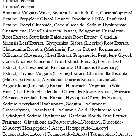
Полный состав
Полный состав
Bambusa Vulgaris Water, Sodium Laureth Sulfate, Cocamidopropyl
Betaine, Propylene Glycol Laurate, Disodium EDTA, Panthenol,
Betaine, Decyl Glucoside, Coco-glucoside, Sodium Hyaluronate,
Guaiazulene, Centella Asiatica Extract, Polygonum Cuspidatum
Root Extract, Scutellaria Baicalensis Root Extract, Camellia
Sinensis Leaf Extract, Glycyrrhiza Glabra (Licorice) Root Extract,
Chamomilla Recutita (Matricaria) Flower Extract, Rosmarinus
Officinalis (Rosemary) Leaf Extract, Propanediol,Pentylene Glycol,
Cocos Nucifera (Coconut) Fruit Extract, Pinus Sylvestris Leaf
Extract, 1,2-Hexanediol, Rosmarinus Officinalis (Rosemary)
Extract, Thymus Vulgaris (Thyme) Extract, Chamomilla Recutita
(Matricaria) Extract, Aspalathus Linearis Extract, Lavandula
Angustifolia (Lavender) Extract, Hamamelis Virginiana (Witch
Hazel) Leaf Extract,Calendula Officinalis Flower Extract, Brassica
Oleracea Acephala Leaf Extract, Hyssopus Officinalis Extract,
Sodium Acetylated Hyaluronate, Sodium Hyaluronate
Crosspolymer, Hydrolyzed Hyaluronic Acid, Hyaluronic Acid,
Hydrolyzed Sodium Hyaluronate, Gardenia Florida Fruit Extract,
Fragrance, Glutathione,sh-Polypeptide-1,Nicotinoyl Dipeptide-
23,Acetyl Hexapeptide-8,Acetyl Hexapeptide-1,Acetyl
Tetrapeptide-11,Acetyl Tetrapeptide-2,Acetyl Tetrapeptide-3,Acetyl