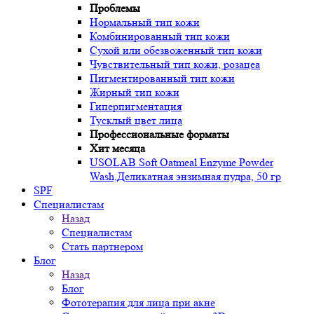
Проблемы
Нормальный тип кожи
Комбинированный тип кожи
Сухой или обезвоженный тип кожи
Чувствительный тип кожи, розацеа
Пигментированный тип кожи
Жирный тип кожи
Гиперпигментация
Тусклый цвет лица
Профессиональные форматы
Хит месяца
USOLAB Soft Oatmeal Enzyme Powder
Wash,Деликатная энзимная пудра, 50 гр
SPF
Специалистам
Назад
Специалистам
Стать партнером
Блог
Назад
Блог
Фототерапия для лица при акне